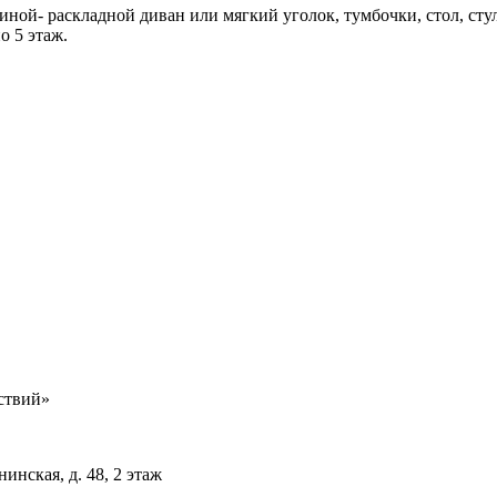
иной- раскладной диван или мягкий уголок, тумбочки, стол, стул
о 5 этаж.
ствий»
инская, д. 48, 2 этаж